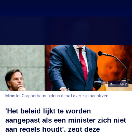
Bron: ANP
Minister Grapperhaus tijdens debat over zijn aanblijven
'Het beleid lijkt te worden
aangepast als een minister zich niet
aan regels houdt', zegt deze