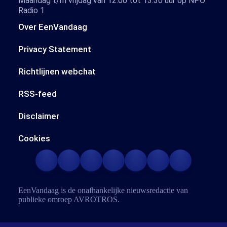
Maandag t/m vrijdag van 12.00 tot 13.30 uur op NPO
Radio 1
Over EenVandaag
Privacy Statement
Richtlijnen webchat
RSS-feed
Disclaimer
Cookies
EenVandaag is de onafhankelijke nieuwsredactie van
publieke omroep
AVROTROS
.