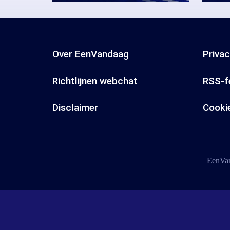
Over EenVandaag
Priva
Richtlijnen webchat
RSS-f
Disclaimer
Cooki
EenVan