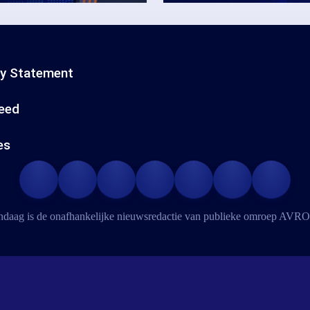
cy Statement
eed
es
daag is de onafhankelijke nieuwsredactie van publieke omroep
AVRO