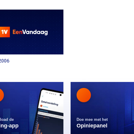
2006
load de
Doe mee met het
ling-app
Opiniepanel