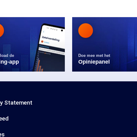
load de
Doe mee met het
ling-app
Opiniepanel
cy Statement
eed
es