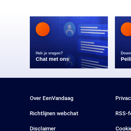
Heb je vragen?
Down
Chat met ons
Pei
Over EenVandaag
Priva
Richtlijnen webchat
RSS-f
Disclaimer
Cooki