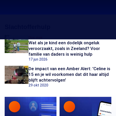
Slachtofferhulp
Doe mee
Wat als je kind een dodelijk ongeluk
veroorzaakt, zoals in Zeeland? Voor
familie van daders is weinig hulp
17 jun 2026
De impact van een Amber Alert: 'Celine is
15 en je wil voorkomen dat dit haar altijd
blijft achtervolgen'
29 okt 2020