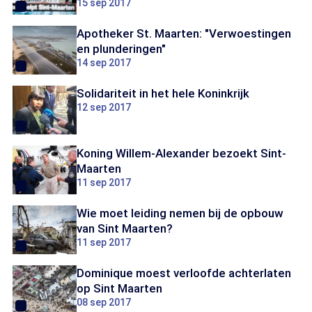
15 sep 2017
Apotheker St. Maarten: "Verwoestingen
en plunderingen"
14 sep 2017
Solidariteit in het hele Koninkrijk
12 sep 2017
Koning Willem-Alexander bezoekt Sint-
Maarten
11 sep 2017
Wie moet leiding nemen bij de opbouw
van Sint Maarten?
11 sep 2017
Dominique moest verloofde achterlaten
op Sint Maarten
08 sep 2017