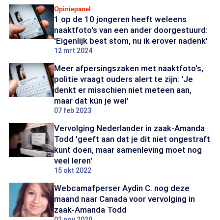
Opiniepanel
1 op de 10 jongeren heeft weleens
naaktfoto's van een ander doorgestuurd:
'Eigenlijk best stom, nu ik erover nadenk'
12 mrt 2024
Meer afpersingszaken met naaktfoto's,
politie vraagt ouders alert te zijn: 'Je
denkt er misschien niet meteen aan,
maar dat kún je wel'
07 feb 2023
Vervolging Nederlander in zaak-Amanda
Todd 'geeft aan dat je dit niet ongestraft
kunt doen, maar samenleving moet nog
veel leren'
15 okt 2022
Webcamafperser Aydin C. nog deze
maand naar Canada voor vervolging in
zaak-Amanda Todd
02 nov 2020