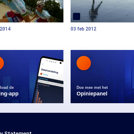
 2014
03 feb 2012
load de
Doe mee met het
ling-app
Opiniepanel
cy Statement