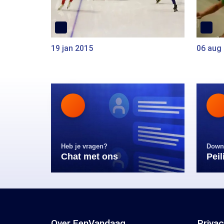
19 jan 2015
06 aug
Heb je vragen?
Down
Chat met ons
Pei
Over EenVandaag
Priva