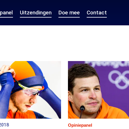
epanel
Uitzendingen
Doe mee
Contact
2018
Opiniepanel