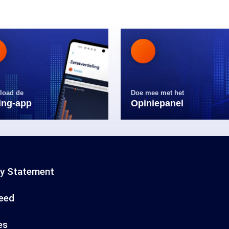
load de
Doe mee met het
ling-app
Opiniepanel
cy Statement
eed
es