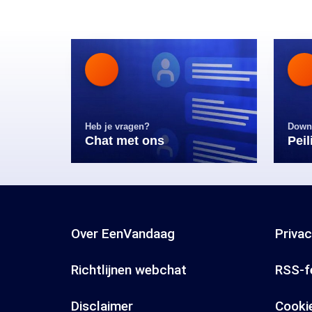
Heb je vragen?
Down
Chat met ons
Pei
Over EenVandaag
Priva
Richtlijnen webchat
RSS-f
Disclaimer
Cooki