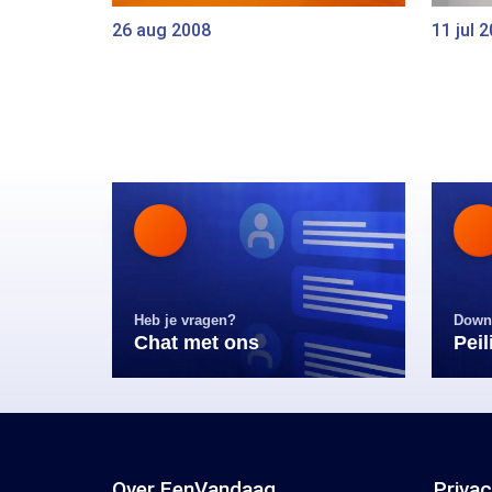
26 aug 2008
11 jul 
Heb je vragen?
Down
Chat met ons
Pei
Over EenVandaag
Priva