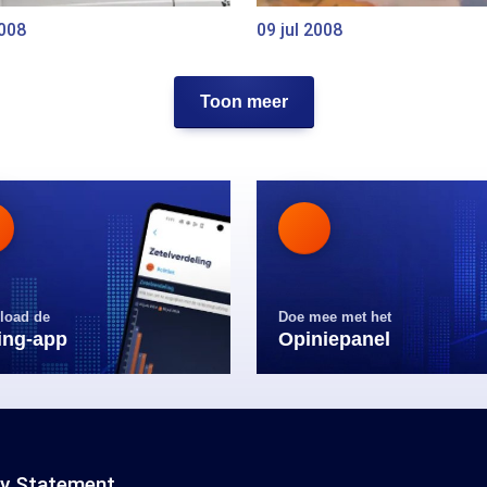
2008
09 jul 2008
Toon meer
load de
Doe mee met het
ling-app
Opiniepanel
cy Statement