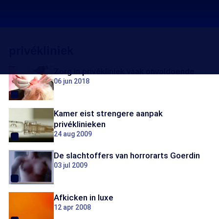
privékliniek
Zorg in privékliniek vaak onvoldoende
06 jun 2018
Kamer eist strengere aanpak
privéklinieken
24 aug 2009
De slachtoffers van horrorarts Goerdin
03 jul 2009
Afkicken in luxe
12 apr 2008