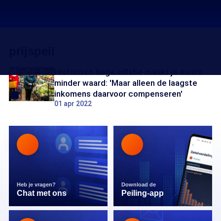
prijspeil
Historisch hoge inflatie maakt je euro's
minder waard: 'Maar alleen de laagste
inkomens daarvoor compenseren'
01 apr 2022
Heb je vragen?
Download de
Chat met ons
Peiling-app