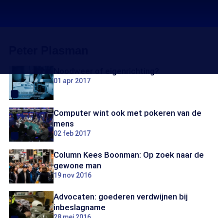
Peter Plasman
Noodweer of eigenrichting?
01 apr 2017
Computer wint ook met pokeren van de
mens
02 feb 2017
Column Kees Boonman: Op zoek naar de
gewone man
19 nov 2016
Advocaten: goederen verdwijnen bij
inbeslagname
28 mei 2016