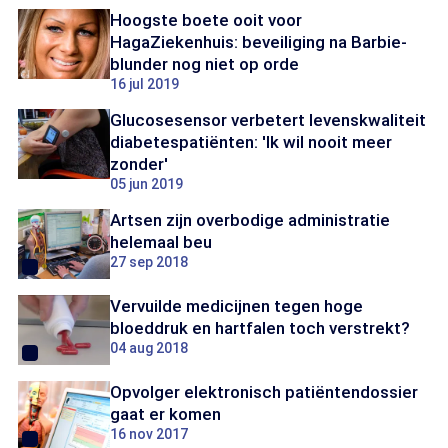
Hoogste boete ooit voor
HagaZiekenhuis: beveiliging na Barbie-
blunder nog niet op orde
16 jul 2019
Glucosesensor verbetert levenskwaliteit
diabetespatiënten: 'Ik wil nooit meer
zonder'
05 jun 2019
Artsen zijn overbodige administratie
helemaal beu
27 sep 2018
Vervuilde medicijnen tegen hoge
bloeddruk en hartfalen toch verstrekt?
04 aug 2018
Opvolger elektronisch patiëntendossier
gaat er komen
16 nov 2017