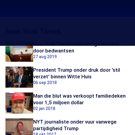
New York Times
New York Times-redactie geteisterd
door bedwantsen
27 aug 2019
President Trump onder druk door 'stil
verzet' binnen Witte Huis
06 sep 2018
Man die blut was verkoopt familiedeken
voor 1,5 miljoen dollar
02 jan 2018
NYT journaliste onder vuur vanwege
partijdigheid Trump
18 okt 2017