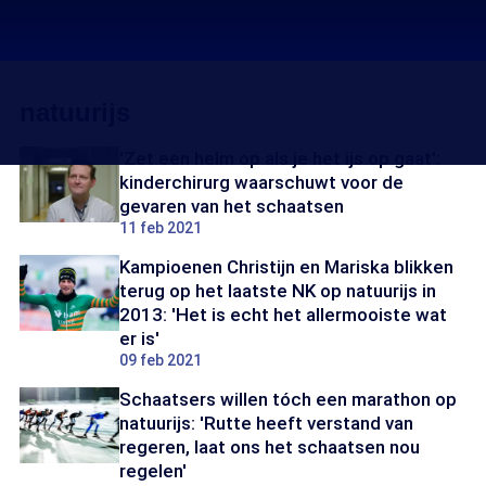
natuurijs
'Zet een helm op als je het ijs op gaat':
kinderchirurg waarschuwt voor de
gevaren van het schaatsen
11 feb 2021
Kampioenen Christijn en Mariska blikken
terug op het laatste NK op natuurijs in
2013: 'Het is echt het allermooiste wat
er is'
09 feb 2021
Schaatsers willen tóch een marathon op
natuurijs: 'Rutte heeft verstand van
regeren, laat ons het schaatsen nou
regelen'