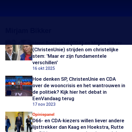
Mirjam Bikker
Henri Bontenbal (CDA) en Mirjam Bikker
(ChristenUnie) strijden om christelijke
stem: 'Maar er zijn fundamentele
verschillen'
16 okt 2025
Hoe denken SP, ChristenUnie en CDA
over de wooncrisis en het wantrouwen in
de politiek? Kijk hier het debat in
EenVandaag terug
17 nov 2023
Opiniepanel
D66- en CDA-kiezers willen liever andere
lijsttrekker dan Kaag en Hoekstra, Rutte