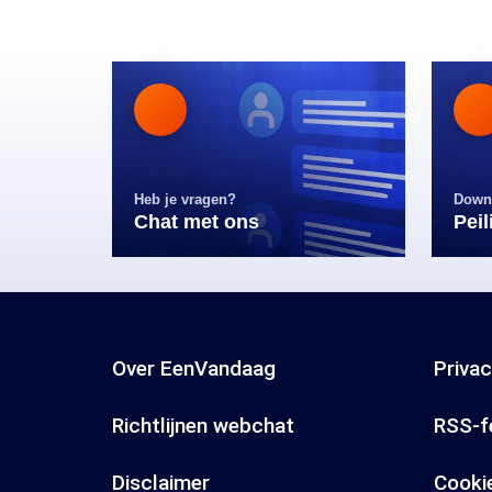
Heb je vragen?
Down
Chat met ons
Pei
Over EenVandaag
Priva
Richtlijnen webchat
RSS-f
Disclaimer
Cooki