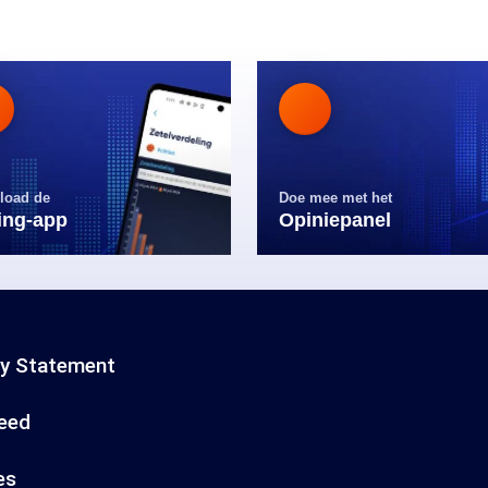
load de
Doe mee met het
ling-app
Opiniepanel
cy Statement
eed
es