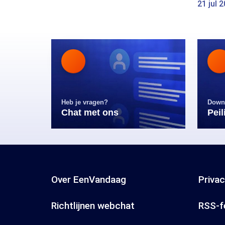
21 jul 
Heb je vragen?
Down
Chat met ons
Pei
Over EenVandaag
Priva
Richtlijnen webchat
RSS-f