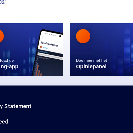
2021
load de
Doe mee met het
ling-app
Opiniepanel
cy Statement
eed