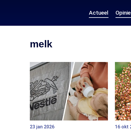
Actueel
Opini
melk
23 jan 2026
16 okt