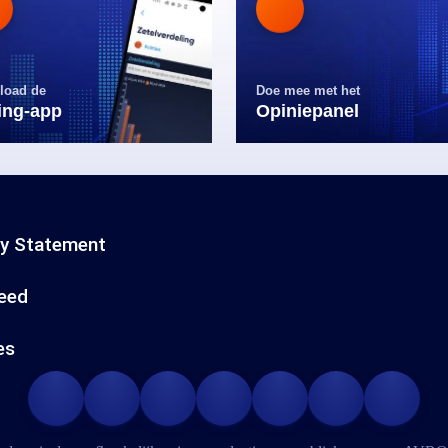
load de
Doe mee met het
ling-app
Opiniepanel
cy Statement
eed
es