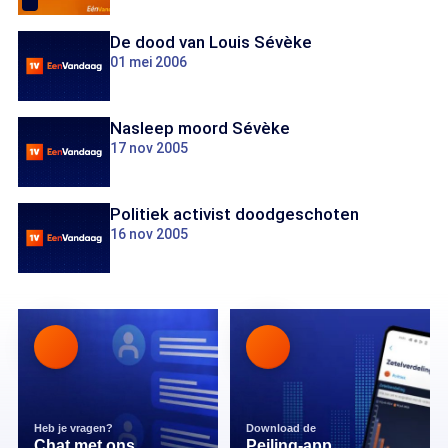
De dood van Louis Sévèke
01 mei 2006
Nasleep moord Sévèke
17 nov 2005
Politiek activist doodgeschoten
16 nov 2005
Heb je vragen?
Download de
Chat met ons
Peiling-app