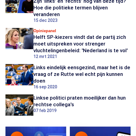
Zijn 'links' en 'rechts' nog van deze tijd?
Hoe die politieke termen blijven
veranderen
15 dec 2023
Opiniepanel
Helft SP-kiezers vindt dat de partij zich
moet uitspreken voor strenger
vluchtelingenbeleid: 'Nederland is te vol'
12 mrt 2021
Links eindelijk eensgezind, maar het is de
vraag of ze Rutte wel echt pijn kunnen
doen
16 sep 2020
Linkse politici praten moeilijker dan hun
rechtse collega's
07 feb 2019