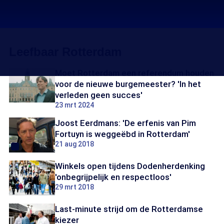
Leefbaar Rotterdam
Moet Rotterdam een referendum houden
voor de nieuwe burgemeester? 'In het
verleden geen succes'
23 mrt 2024
Joost Eerdmans: 'De erfenis van Pim
Fortuyn is weggeëbd in Rotterdam'
21 aug 2018
Winkels open tijdens Dodenherdenking
'onbegrijpelijk en respectloos'
29 mrt 2018
Last-minute strijd om de Rotterdamse
kiezer