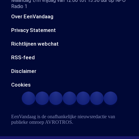
Maandag t/m vrijdag van 12.00 tot 13.30 uur op NPO
Radio 1
Over EenVandaag
Privacy Statement
Richtlijnen webchat
RSS-feed
Disclaimer
Cookies
EenVandaag is de onafhankelijke nieuwsredactie van
publieke omroep
AVROTROS
.