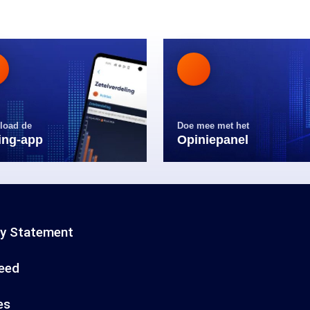
load de
Doe mee met het
ling-app
Opiniepanel
cy Statement
eed
es