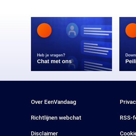
Heb je vragen?
Down
Chat met ons
Pei
Over EenVandaag
Priva
Richtlijnen webchat
RSS-f
Disclaimer
Cooki