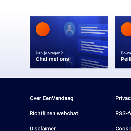
Heb je vragen?
Down
Chat met ons
Pei
Over EenVandaag
Priva
Richtlijnen webchat
RSS-f
Disclaimer
Cooki