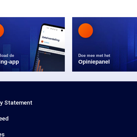
load de
Doe mee met het
ling-app
Opiniepanel
cy Statement
eed
es