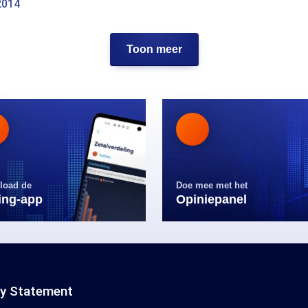
2014
Toon meer
load de
Doe mee met het
ling-app
Opiniepanel
cy Statement