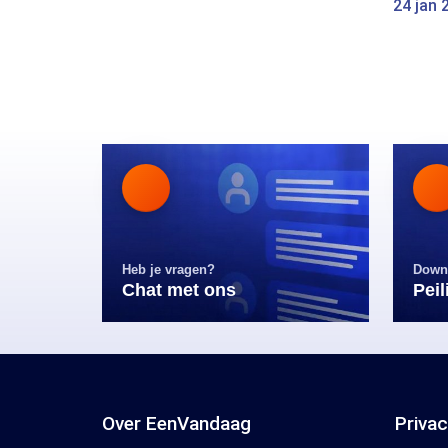
24 jan 
Heb je vragen?
Down
Chat met ons
Pei
Over EenVandaag
Priva