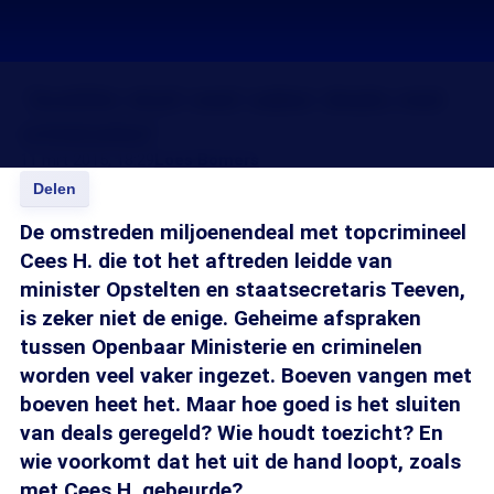
'Justitie sluit veel vaker deals met
criminelen'
11 mrt 2015, 18:29
Loes Bomers
Delen
De omstreden miljoenendeal met topcrimineel
Cees H. die tot het aftreden leidde van
minister Opstelten en staatsecretaris Teeven,
is zeker niet de enige. Geheime afspraken
tussen Openbaar Ministerie en criminelen
worden veel vaker ingezet. Boeven vangen met
boeven heet het. Maar hoe goed is het sluiten
van deals geregeld? Wie houdt toezicht? En
wie voorkomt dat het uit de hand loopt, zoals
met Cees H. gebeurde?