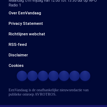
Maandag t/m vrijdag van 12.00 tot 13.30 uur op NPO
Radio 1
Over EenVandaag
Privacy Statement
Richtlijnen webchat
RSS-feed
Disclaimer
Cookies
EenVandaag is de onafhankelijke nieuwsredactie van
publieke omroep
AVROTROS
.