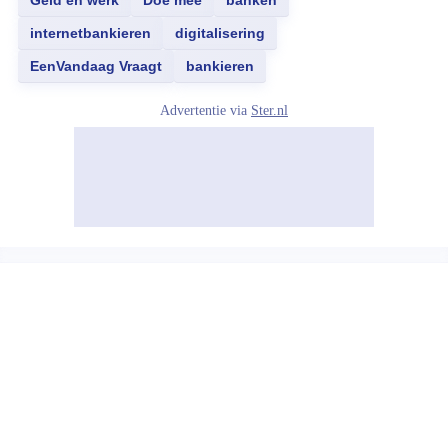
Geld en werk
Doe mee
banken
internetbankieren
digitalisering
EenVandaag Vraagt
bankieren
Advertentie via
Ster.nl