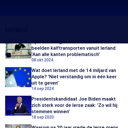
Ierland
Opnieuw zorgen door schokkende
beelden kalftransporten vanuit Ierland:
'Aan alle kanten problematisch'
08 okt 2024
Wat doet Ierland met de 14 miljard van
Apple? 'Niet verstandig om in één keer
uit te geven'
14 sep 2024
Presidentskandidaat Joe Biden maakt
zich sterk voor de Ierse zaak: 'Zo wil hij
stemmen winnen'
18 sep 2020
Waarom na 20 jaar vrede de Ierse grens