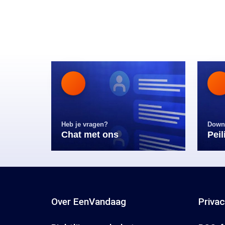
Heb je vragen?
Down
Chat met ons
Pei
Over EenVandaag
Priva