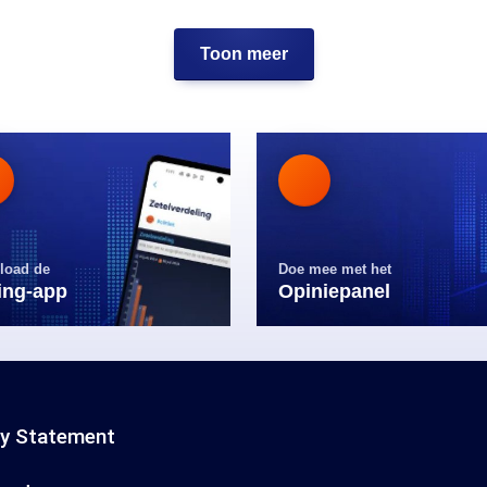
Toon meer
load de
Doe mee met het
ling-app
Opiniepanel
cy Statement