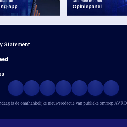
load de
Doe mee met het
ling-app
Opiniepanel
cy Statement
eed
es
daag is de onafhankelijke nieuwsredactie van publieke omroep
AVRO