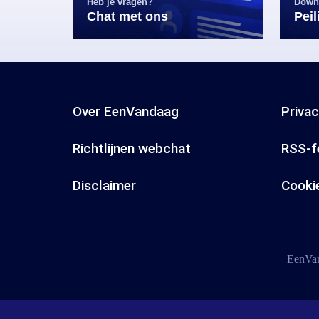
Heb je vragen?
Down
Chat met ons
Pei
Over EenVandaag
Priva
Richtlijnen webchat
RSS-f
Disclaimer
Cooki
EenVan