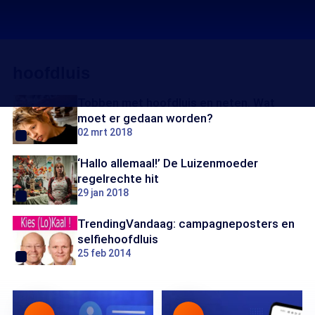
hoofdluis
Tobben met hoofdluis en neten. Wat
moet er gedaan worden?
02 mrt 2018
‘Hallo allemaal!’ De Luizenmoeder
regelrechte hit
29 jan 2018
TrendingVandaag: campagneposters en
selfiehoofdluis
25 feb 2014