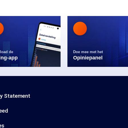
load de
Doe mee met het
ling-app
Opiniepanel
cy Statement
eed
es