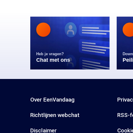
Heb je vragen?
Down
Chat met ons
Pei
Over EenVandaag
Priva
Richtlijnen webchat
RSS-f
Disclaimer
Cooki