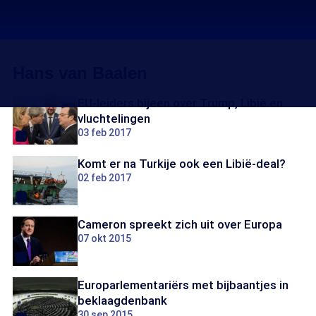
Hans van Baalen
EU-leiders bijeen over Trump, Libië en
vluchtelingen
03 feb 2017
Komt er na Turkije ook een Libië-deal?
02 feb 2017
Cameron spreekt zich uit over Europa
07 okt 2015
Europarlementariërs met bijbaantjes in
beklaagdenbank
30 sep 2015