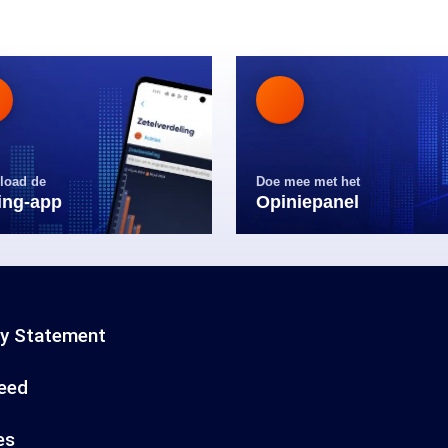
load de
Doe mee met het
ling-app
Opiniepanel
cy Statement
eed
es