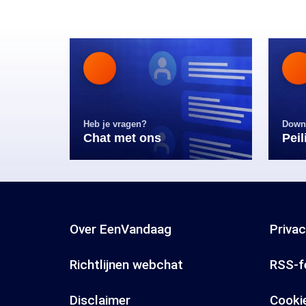
Heb je vragen?
Down
Chat met ons
Pei
Over EenVandaag
Priva
Richtlijnen webchat
RSS-f
Disclaimer
Cooki