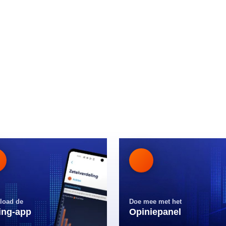
load de
Doe mee met het
ling-app
Opiniepanel