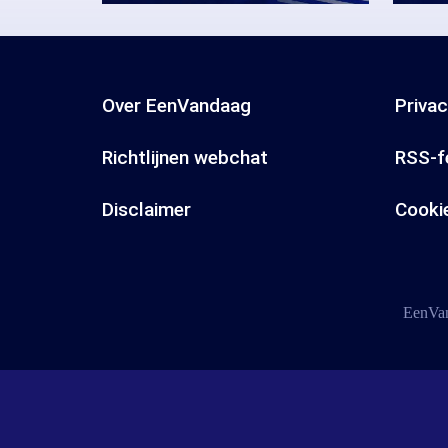
Over EenVandaag
Priva
Richtlijnen webchat
RSS-f
Disclaimer
Cooki
EenVan