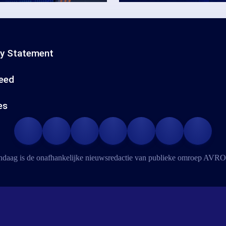
cy Statement
eed
es
daag is de onafhankelijke nieuwsredactie van publieke omroep
AVRO