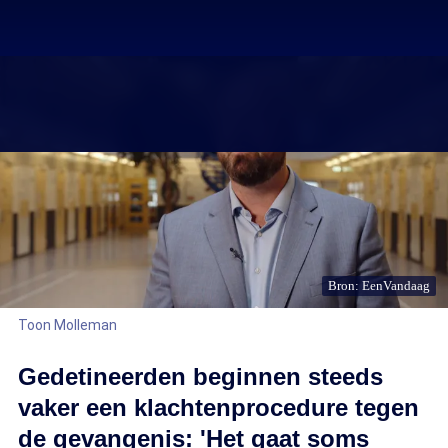
Bron: EenVandaag
Toon Molleman
Gedetineerden beginnen steeds
vaker een klachtenprocedure tegen
de gevangenis: 'Het gaat soms