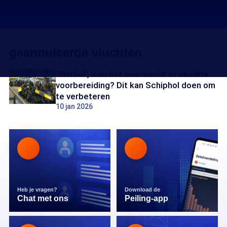
geannuleerde vluchten
'Shithol', was het overmacht of slechte
voorbereiding? Dit kan Schiphol doen om
te verbeteren
10 jan 2026
Heb je vragen?
Download de
Chat met ons
Peiling-app