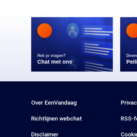
Heb je vragen?
Down
Chat met ons
Pei
Over EenVandaag
Priva
Richtlijnen webchat
RSS-f
Disclaimer
Cooki