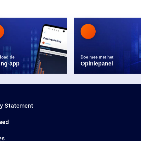
load de
Doe mee met het
ling-app
Opiniepanel
cy Statement
eed
es