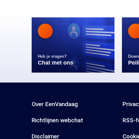
Heb je vragen?
Down
Chat met ons
Pei
Over EenVandaag
Priva
Richtlijnen webchat
RSS-f
Disclaimer
Cooki