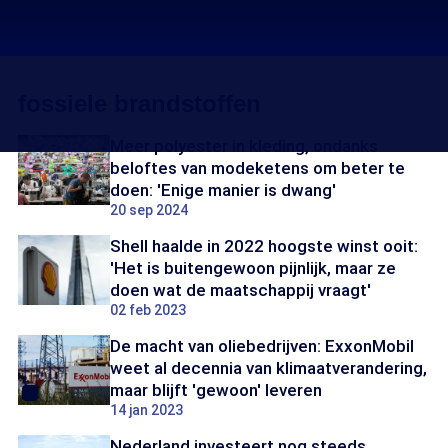
fossiele brandstoffen
Meer polyester in kleding, ondanks
beloftes van modeketens om beter te
doen: 'Enige manier is dwang'
20 sep 2024
Shell haalde in 2022 hoogste winst ooit:
'Het is buitengewoon pijnlijk, maar ze
doen wat de maatschappij vraagt'
02 feb 2023
De macht van oliebedrijven: ExxonMobil
weet al decennia van klimaatverandering,
maar blijft 'gewoon' leveren
14 jan 2023
Nederland investeert nog steeds