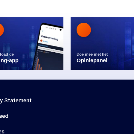
load de
Doe mee met het
ling-app
Opiniepanel
cy Statement
eed
es