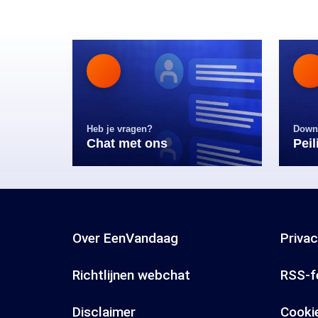
Heb je vragen?
Down
Chat met ons
Pei
Over EenVandaag
Priva
Richtlijnen webchat
RSS-f
Disclaimer
Cooki