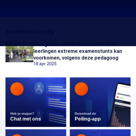
examenstunts
Hoe goede relatie tussen school en
leerlingen extreme examenstunts kan
voorkomen, volgens deze pedagoog
18 apr 2025
Heb je vragen?
Download de
Chat met ons
Peiling-app