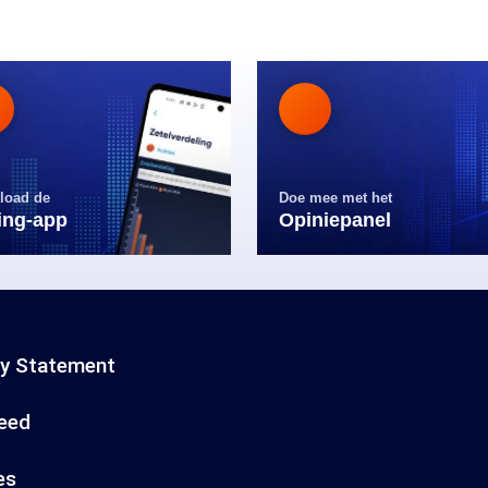
load de
Doe mee met het
ling-app
Opiniepanel
cy Statement
eed
es