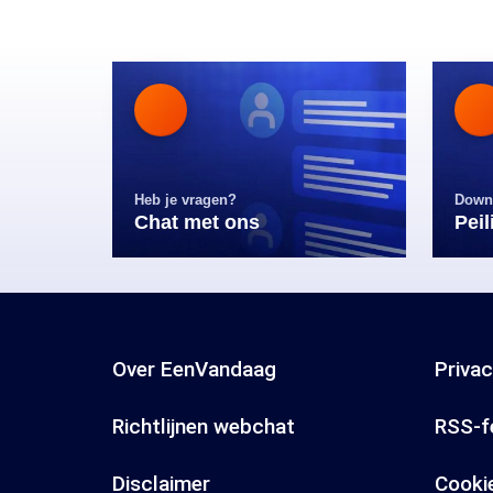
Heb je vragen?
Down
Chat met ons
Pei
Over EenVandaag
Priva
Richtlijnen webchat
RSS-f
Disclaimer
Cooki