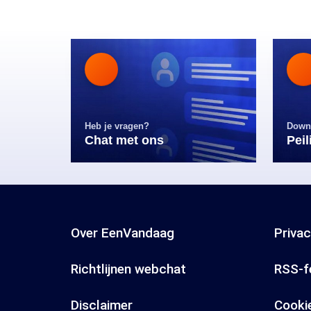
Heb je vragen?
Down
Chat met ons
Pei
Over EenVandaag
Priva
Richtlijnen webchat
RSS-f
Disclaimer
Cooki