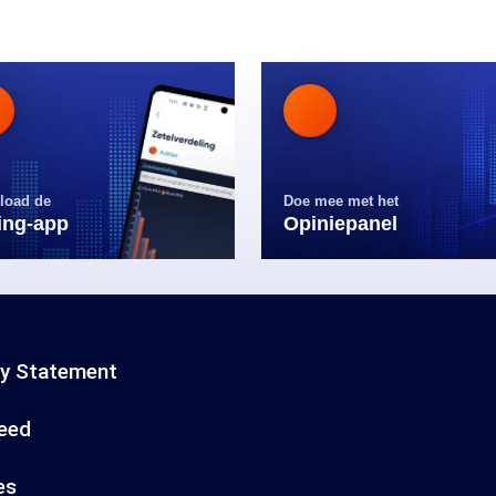
load de
Doe mee met het
ling-app
Opiniepanel
cy Statement
eed
es