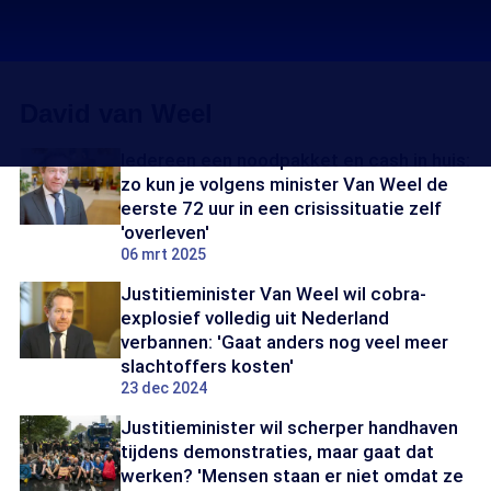
David van Weel
Iedereen een noodpakket en cash in huis:
zo kun je volgens minister Van Weel de
eerste 72 uur in een crisissituatie zelf
'overleven'
06 mrt 2025
Justitieminister Van Weel wil cobra-
explosief volledig uit Nederland
verbannen: 'Gaat anders nog veel meer
slachtoffers kosten'
23 dec 2024
Justitieminister wil scherper handhaven
tijdens demonstraties, maar gaat dat
werken? 'Mensen staan er niet omdat ze