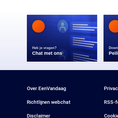
Heb je vragen?
Down
Chat met ons
Pei
Over EenVandaag
Priva
Richtlijnen webchat
RSS-f
Disclaimer
Cooki