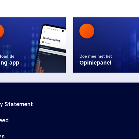
load de
Doe mee met het
ling-app
Opiniepanel
cy Statement
eed
es