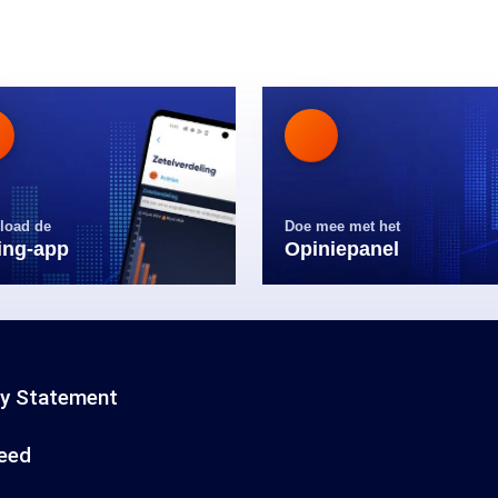
load de
Doe mee met het
ling-app
Opiniepanel
cy Statement
eed